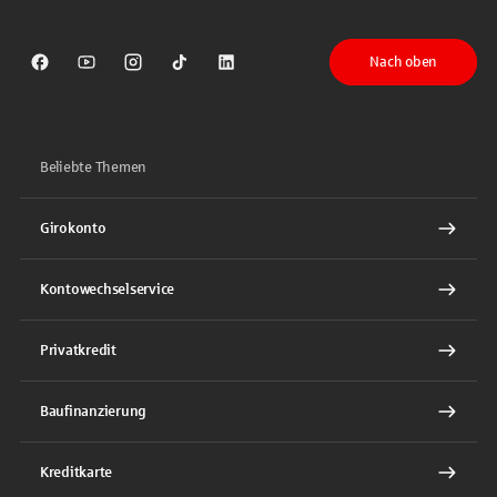
Nach oben
Sparkasse auf Facebook
Sparkasse auf Youtube
Sparkasse auf Instagram
Sparkasse auf TikTok
Sparkasse auf LinkedIn
Beliebte Themen
Girokonto
Kontowechselservice
Privatkredit
Baufinanzierung
Kreditkarte