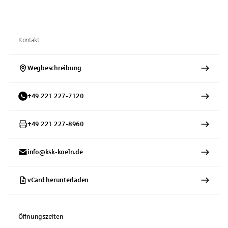
Kontakt
Wegbeschreibung
+
49
221
227-7120
+
49
221
227-8960
info@ksk-koeln.de
vCard herunterladen
Öffnungszeiten