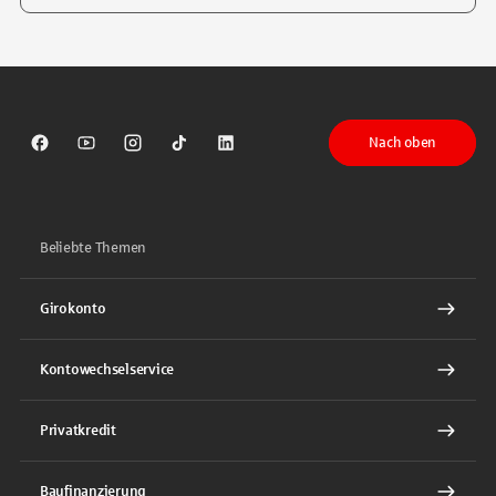
Tippen Sie, um nach Themen zu suchen. Verwenden Sie die Pfeil-T
Nach oben
Sparkasse auf Facebook
Sparkasse auf Youtube
Sparkasse auf Instagram
Sparkasse auf TikTok
Sparkasse auf LinkedIn
Beliebte Themen
Girokonto
Kontowechselservice
Privatkredit
Baufinanzierung