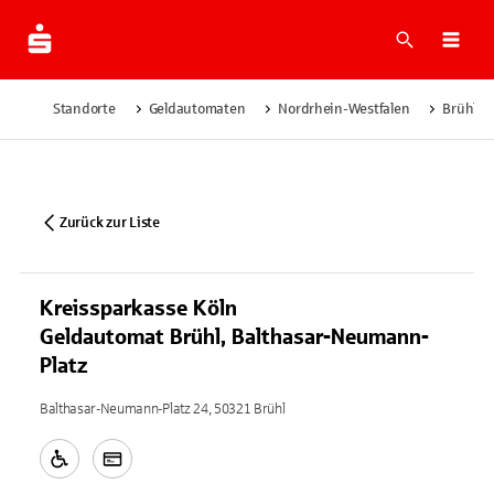
Suche
Navi
Standorte
Geldautomaten
Nordrhein-Westfalen
Brühl
Zurück zur Liste
Kreissparkasse Köln
Geldautomat Brühl, Balthasar-Neumann-
Platz
Balthasar-Neumann-Platz 24, 50321 Brühl