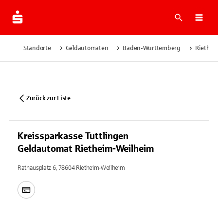
Suche
Navi
Standorte
Geldautomaten
Baden-Württemberg
Riethei
Zurück zur Liste
Kreissparkasse Tuttlingen
Geldautomat Rietheim-Weilheim
Rathausplatz 6, 78604 Rietheim-Weilheim