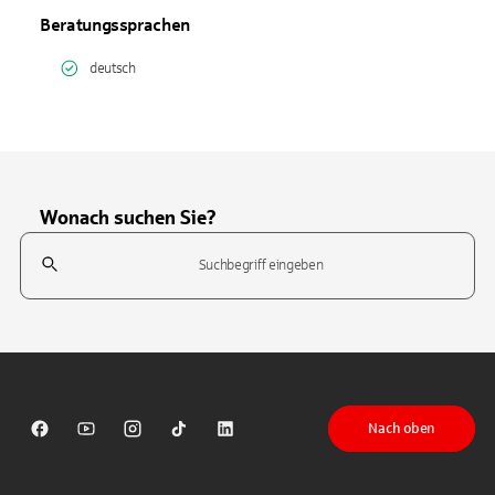
Beratungssprachen
deutsch
Wonach suchen Sie?
Suchfeld
Tippen Sie, um nach Themen zu suchen. Verwenden Sie die Pfeil-T
Nach oben
Sparkasse auf Facebook
Sparkasse auf Youtube
Sparkasse auf Instagram
Sparkasse auf TikTok
Sparkasse auf LinkedIn