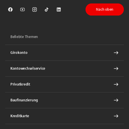
Nach oben
Sparkasse auf Facebook
Sparkasse auf Youtube
Sparkasse auf Instagram
Sparkasse auf TikTok
Sparkasse auf LinkedIn
Beliebte Themen
Girokonto
Kontowechselservice
Privatkredit
Baufinanzierung
Kreditkarte