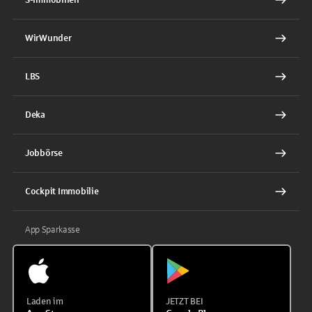
WirWunder
LBS
Deka
Jobbörse
Cockpit Immobilie
App Sparkasse
Laden im
JETZT BEI