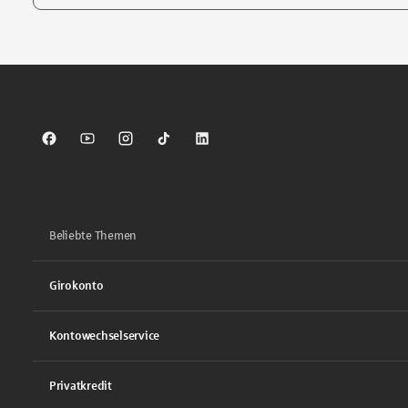
Tippen Sie, um nach Themen zu suchen. Verwenden Sie die Pfei
Sparkasse auf Facebook
Sparkasse auf Youtube
Sparkasse auf Instagram
Sparkasse auf TikTok
Sparkasse auf LinkedIn
Beliebte Themen
Girokonto
Kontowechselservice
Privatkredit