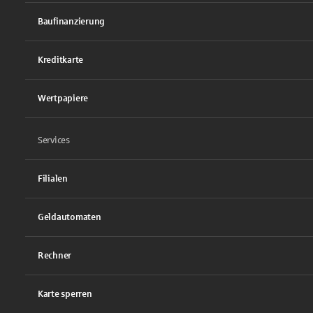
Baufinanzierung
Kreditkarte
Wertpapiere
Services
Filialen
Geldautomaten
Rechner
Karte sperren