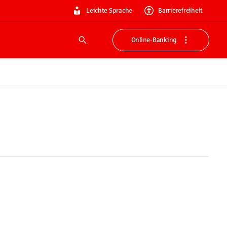
Leichte Sprache
Barrierefreiheit
Online-Banking
Suche