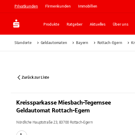
Privatkunden
Firmenkunden
Immobilien
Produkte
Ratgeber
Aktuelles
Über uns
Standorte
Geldautomaten
Bayern
Rottach-Egern
Kr
Zurück zur Liste
Kreissparkasse Miesbach-Tegernsee
Geldautomat Rottach-Egern
Nördliche Hauptstraße 23, 83700 Rottach-Egern