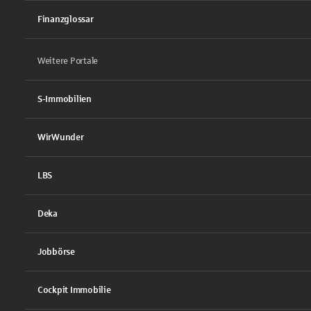
Finanzglossar
Weitere Portale
S-Immobilien
WirWunder
LBS
Deka
Jobbörse
Cockpit Immobilie