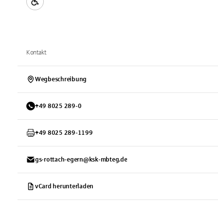
Kontakt
Wegbeschreibung
+
49
8025
289-0
+
49
8025
289-1199
gs-rottach-egern@ksk-mbteg.de
vCard herunterladen