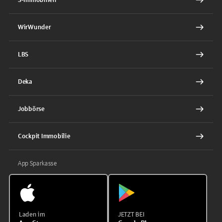
WirWunder
LBS
Deka
Jobbörse
Cockpit Immobilie
App Sparkasse
Laden im
JETZT BEI