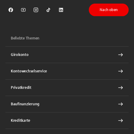
Nach oben
Sparkasse auf Facebook
Sparkasse auf Youtube
Sparkasse auf Instagram
Sparkasse auf TikTok
Sparkasse auf LinkedIn
Beliebte Themen
Girokonto
Kontowechselservice
Privatkredit
Baufinanzierung
Kreditkarte