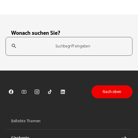
Wonach suchen Sie?
Suchfeld
Tippen Sie, um nach Themen zu suchen. Verwenden Sie die Pfeil-T
Nach oben
Sparkasse auf Facebook
Sparkasse auf Youtube
Sparkasse auf Instagram
Sparkasse auf TikTok
Sparkasse auf LinkedIn
Beliebte Themen
Girokonto