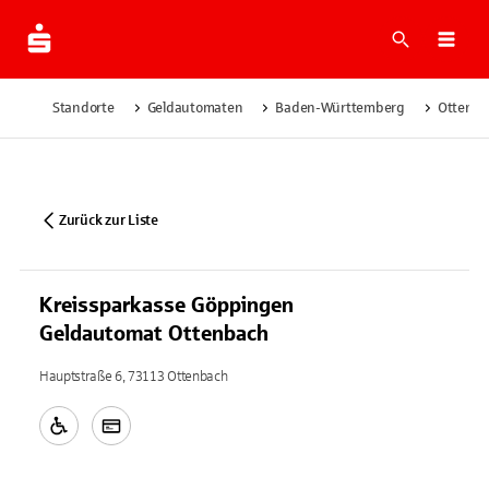
Suche
Navi
Standorte
Geldautomaten
Baden-Württemberg
Ottenb
Zurück zur Liste
Kreissparkasse Göppingen
Geldautomat Ottenbach
Hauptstraße 6, 73113 Ottenbach