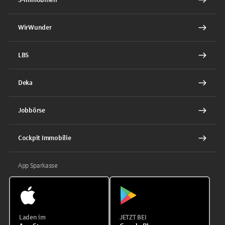
WirWunder
LBS
Deka
Jobbörse
Cockpit Immobilie
App Sparkasse
Laden im
JETZT BEI