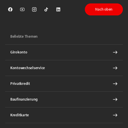
Nach oben
Sparkasse auf Facebook
Sparkasse auf Youtube
Sparkasse auf Instagram
Sparkasse auf TikTok
Sparkasse auf LinkedIn
Beliebte Themen
Girokonto
Kontowechselservice
Privatkredit
Baufinanzierung
Kreditkarte