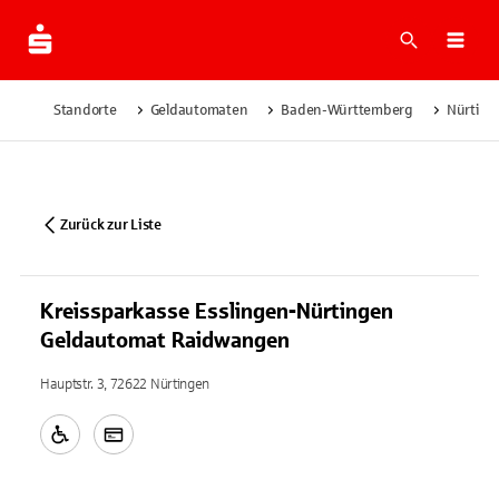
Suche
Navi
Standorte
Geldautomaten
Baden-Württemberg
Nürting
Zurück zur Liste
Kreissparkasse Esslingen-Nürtingen
Geldautomat Raidwangen
Hauptstr. 3, 72622 Nürtingen