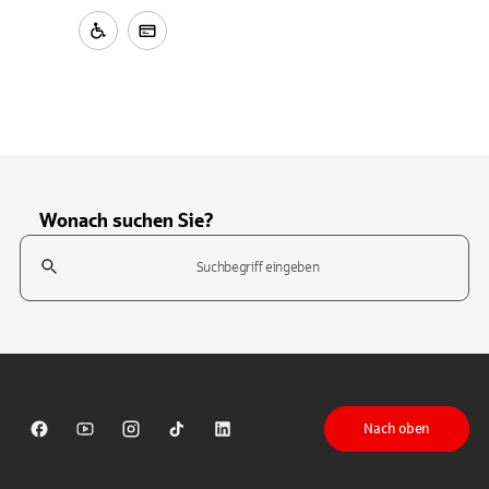
Wonach suchen Sie?
Suchfeld
Tippen Sie, um nach Themen zu suchen. Verwenden Sie die Pfeil-T
Nach oben
Sparkasse auf Facebook
Sparkasse auf Youtube
Sparkasse auf Instagram
Sparkasse auf TikTok
Sparkasse auf LinkedIn