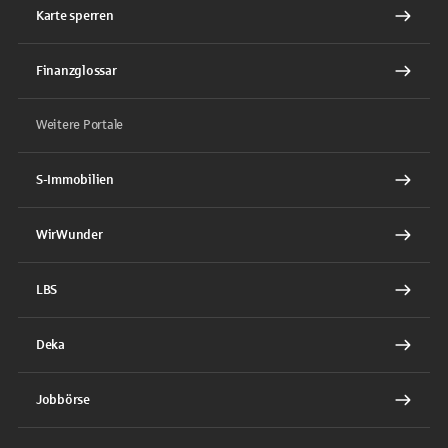
Karte sperren
Finanzglossar
Weitere Portale
S-Immobilien
WirWunder
LBS
Deka
Jobbörse