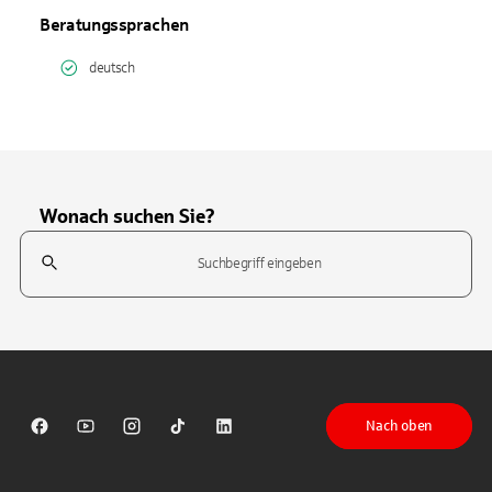
Beratungssprachen
deutsch
Wonach suchen Sie?
Suchfeld
Tippen Sie, um nach Themen zu suchen. Verwenden Sie die Pfeil-T
Nach oben
Sparkasse auf Facebook
Sparkasse auf Youtube
Sparkasse auf Instagram
Sparkasse auf TikTok
Sparkasse auf LinkedIn