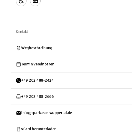
Kontakt
Wegbeschreibung
Termin vereinbaren
+
49
202
488-2424
+
49
202
488-2666
info@sparkasse-wuppertal.de
vCard herunterladen