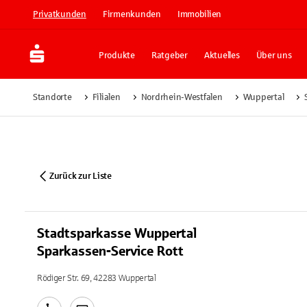
Privatkunden
Firmenkunden
Immobilien
Produkte
Ratgeber
Aktuelles
Über uns
Standorte
Filialen
Nordrhein-Westfalen
Wuppertal
Zurück zur Liste
Stadtsparkasse Wuppertal
Sparkassen-Service Rott
Rödiger Str. 69, 42283 Wuppertal