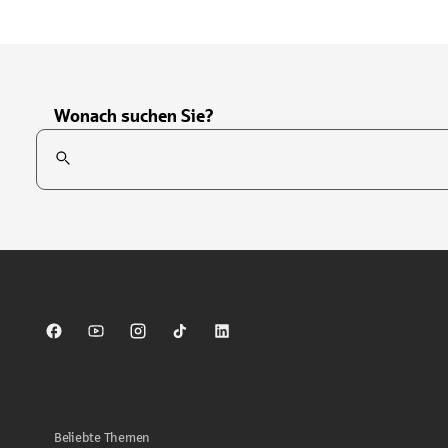
Wonach suchen Sie?
Suchfeld
Tippen Sie, um nach Themen zu suchen. Verwenden Sie die Pfei
Sparkasse auf Facebook
Sparkasse auf Youtube
Sparkasse auf Instagram
Sparkasse auf TikTok
Sparkasse auf LinkedIn
Beliebte Themen