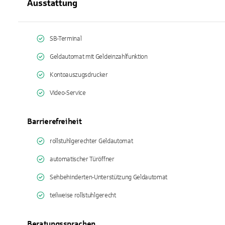
Ausstattung
SB-Terminal
Geldautomat mit Geldeinzahlfunktion
Kontoauszugsdrucker
Video-Service
Barrierefreiheit
rollstuhlgerechter Geldautomat
automatischer Türöffner
Sehbehinderten-Unterstützung Geldautomat
teilweise rollstuhlgerecht
Beratungssprachen