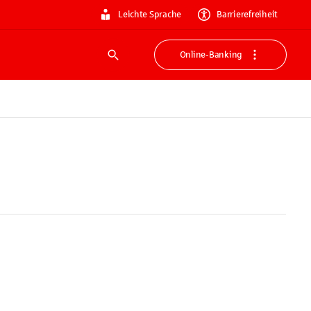
Leichte Sprache
Barrierefreiheit
Online-Banking
Suche