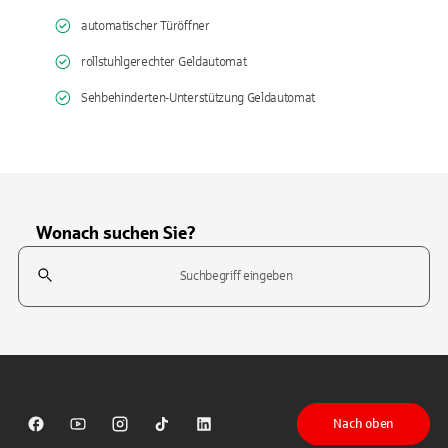
automatischer Türöffner
rollstuhlgerechter Geldautomat
Sehbehinderten-Unterstützung Geldautomat
Wonach suchen Sie?
Suchfeld
Tippen Sie, um nach Themen zu suchen. Verwenden Sie die Pfeil-T
Nach oben
Sparkasse auf Facebook
Sparkasse auf Youtube
Sparkasse auf Instagram
Sparkasse auf TikTok
Sparkasse auf LinkedIn