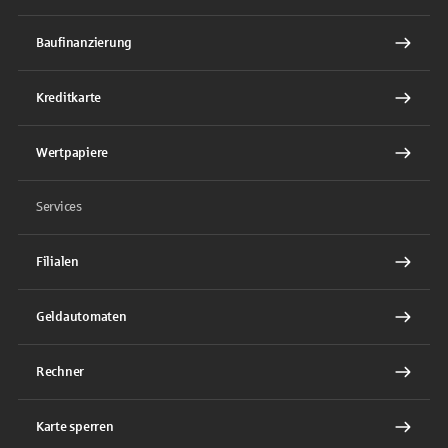
Baufinanzierung
Kreditkarte
Wertpapiere
Services
Filialen
Geldautomaten
Rechner
Karte sperren