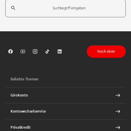
Suchfeld
Tippen Sie, um nach Themen zu suchen. Verwenden Sie die Pfeil-T
Nach oben
Sparkasse auf Facebook
Sparkasse auf Youtube
Sparkasse auf Instagram
Sparkasse auf TikTok
Sparkasse auf LinkedIn
Beliebte Themen
Girokonto
Kontowechselservice
Privatkredit