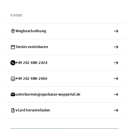
Kontakt
Wegbeschreibung
Termin vereinbaren
+
49
202
488-2424
+
49
202
488-2666
unterbarmen@sparkasse-wuppertal.de
vCard herunterladen