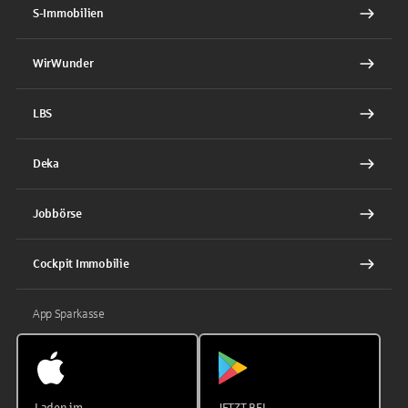
S-Immobilien
WirWunder
LBS
Deka
Jobbörse
Cockpit Immobilie
App Sparkasse
Laden im
JETZT BEI