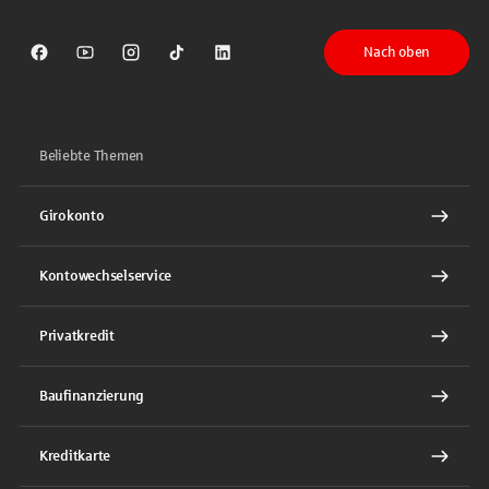
Nach oben
Sparkasse auf Facebook
Sparkasse auf Youtube
Sparkasse auf Instagram
Sparkasse auf TikTok
Sparkasse auf LinkedIn
Beliebte Themen
Girokonto
Kontowechselservice
Privatkredit
Baufinanzierung
Kreditkarte