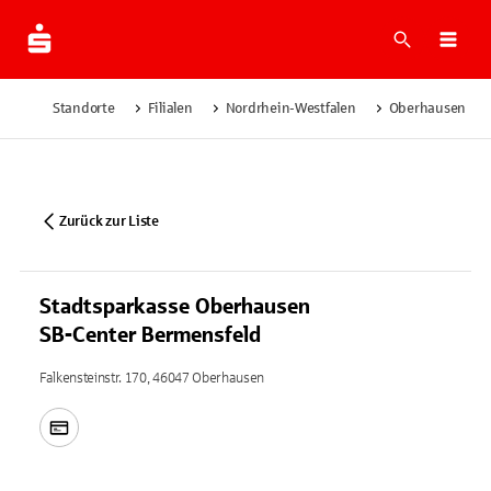
Suche
Navi
Standorte
Filialen
Nordrhein-Westfalen
Oberhausen
Zurück zur Liste
Stadtsparkasse Oberhausen
SB-Center Bermensfeld
Falkensteinstr. 170, 46047 Oberhausen