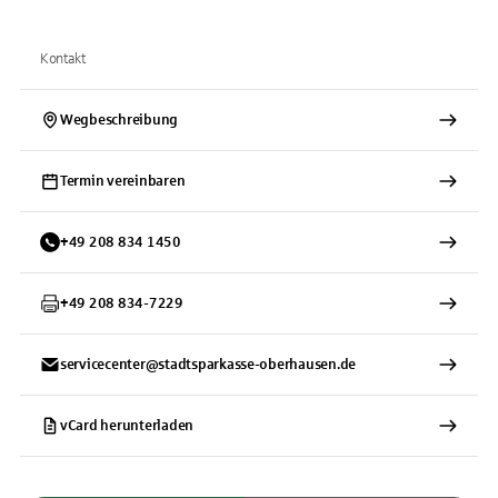
Kontakt
Wegbeschreibung
Termin vereinbaren
+
49
208
834 1450
+
49
208
834-7229
servicecenter@stadtsparkasse-oberhausen.de
vCard herunterladen