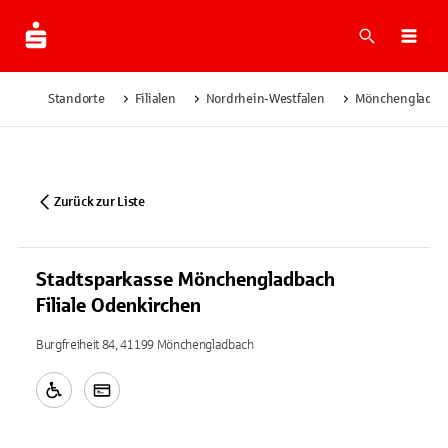
Suche
Navi
Standorte
Filialen
Nordrhein-Westfalen
Mönchengladba
Zurück zur Liste
Stadtsparkasse Mönchengladbach
Filiale Odenkirchen
Burgfreiheit 84, 41199 Mönchengladbach