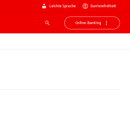
Leichte Sprache
Barrierefreiheit
Online-Banking
Suche