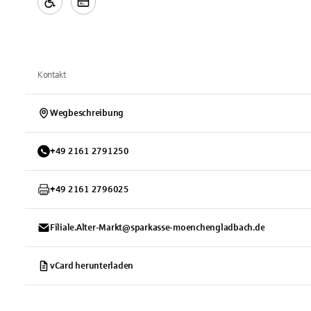
Kontakt
Wegbeschreibung
+
49
2161
2791250
+
49
2161
2796025
Filiale.Alter-Markt@sparkasse-moenchengladbach.de
vCard herunterladen