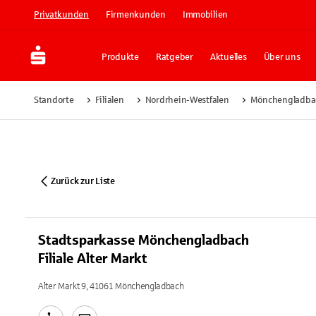
Privatkunden
Firmenkunden
Immobilien
Produkte
Ratgeber
Aktuelles
Über uns
Standorte
Filialen
Nordrhein-Westfalen
Mönchengladba
Zurück zur Liste
Stadtsparkasse Mönchengladbach
Filiale Alter Markt
Alter Markt 9, 41061 Mönchengladbach