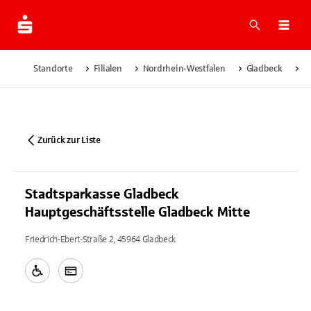
Suche
Navi
Standorte
Filialen
Nordrhein-Westfalen
Gladbeck
S
Zurück zur Liste
Stadtsparkasse Gladbeck
Hauptgeschäftsstelle Gladbeck Mitte
Friedrich-Ebert-Straße 2, 45964 Gladbeck