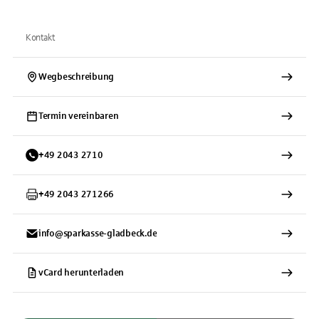
Kontakt
Wegbeschreibung
Termin vereinbaren
+
49
2043
2710
+
49
2043
271266
info@sparkasse-gladbeck.de
vCard herunterladen