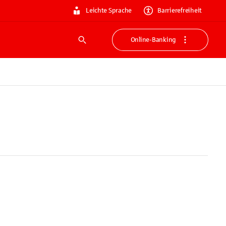
Leichte Sprache
Barrierefreiheit
Online-Banking
Suche