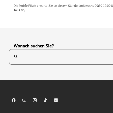
Die Mobile Filiale erwartet Sie an diesem Standort mittwochs 09:30-12:00 U
TuSA 06)
Wonach suchen Sie?
Suchfeld
Tippen Sie, um nach Themen zu suchen. Verwenden Sie die Pfei
Sparkasse auf Facebook
Sparkasse auf Youtube
Sparkasse auf Instagram
Sparkasse auf TikTok
Sparkasse auf LinkedIn