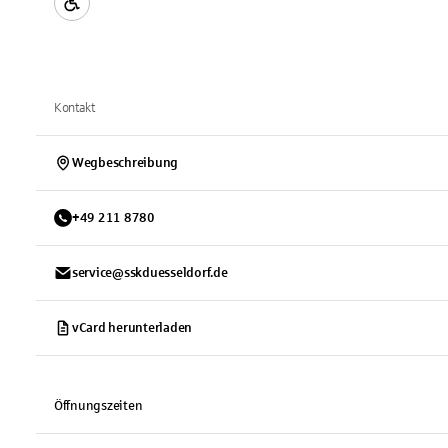
Kontakt
Wegbeschreibung
+
49
211
8780
service@sskduesseldorf.de
vCard herunterladen
Öffnungszeiten