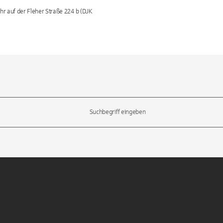
hr auf der Fleher Straße 224 b (DJK
l-Tasten, um durch die Vorschläge zu navigieren und die Eingabetas