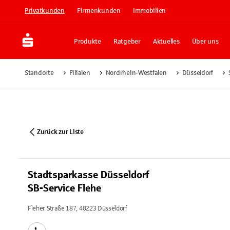
Privatkunden
Firmenkunden
Immobilien
Produkte
Ratgeber
Aktuelles
Über uns
Standorte
Filialen
Nordrhein-Westfalen
Düsseldorf
Zurück zur Liste
Stadtsparkasse Düsseldorf
SB-Service Flehe
Fleher Straße 187, 40223 Düsseldorf