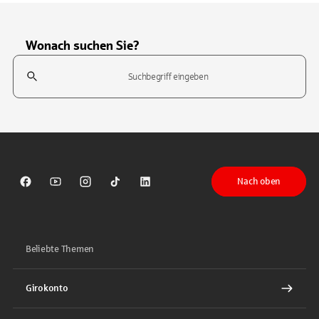
Wonach suchen Sie?
Suchfeld
Tippen Sie, um nach Themen zu suchen. Verwenden Sie die Pfeil-T
Nach oben
Sparkasse auf Facebook
Sparkasse auf Youtube
Sparkasse auf Instagram
Sparkasse auf TikTok
Sparkasse auf LinkedIn
Beliebte Themen
Girokonto