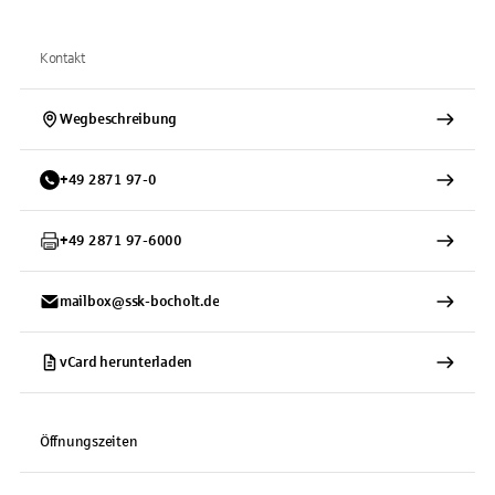
Kontakt
Wegbeschreibung
+
49
2871
97-0
+
49
2871
97-6000
mailbox@ssk-bocholt.de
vCard herunterladen
Öffnungszeiten