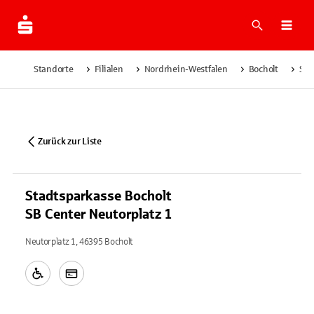
Suche
Navi
Standorte
Filialen
Nordrhein-Westfalen
Bocholt
Sta
Zurück zur Liste
Stadtsparkasse Bocholt
SB Center Neutorplatz 1
Neutorplatz 1, 46395 Bocholt