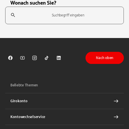
Wonach suchen Sie?
Suchfeld
Tippen Sie, um nach Themen zu suchen. Verwenden Sie die Pfeil-T
Nach oben
Sparkasse auf Facebook
Sparkasse auf Youtube
Sparkasse auf Instagram
Sparkasse auf TikTok
Sparkasse auf LinkedIn
Beliebte Themen
Girokonto
Kontowechselservice