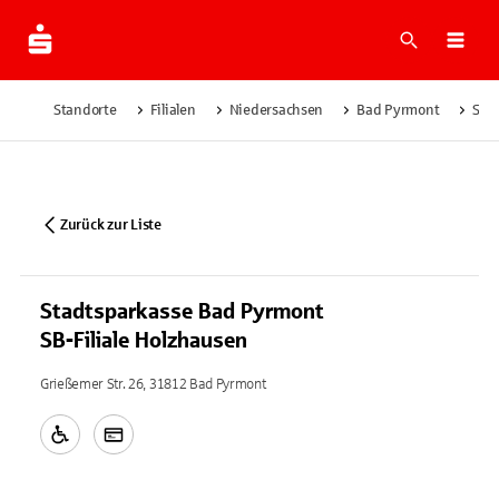
Suche
Navi
Standorte
Filialen
Niedersachsen
Bad Pyrmont
Sta
Zurück zur Liste
Stadtsparkasse Bad Pyrmont
SB-Filiale Holzhausen
Grießemer Str. 26, 31812 Bad Pyrmont