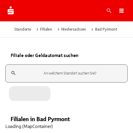
Suche
Navi
Standorte
Filialen
Niedersachsen
Bad Pyrmont
Filiale oder Geldautomat suchen
Suchfeld
Filialen
in
Bad Pyrmont
Loading (MapContainer)