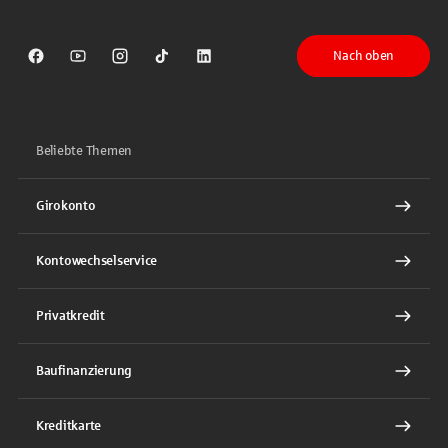
Nach oben
Sparkasse auf Facebook
Sparkasse auf Youtube
Sparkasse auf Instagram
Sparkasse auf TikTok
Sparkasse auf LinkedIn
Beliebte Themen
Girokonto
Kontowechselservice
Privatkredit
Baufinanzierung
Kreditkarte