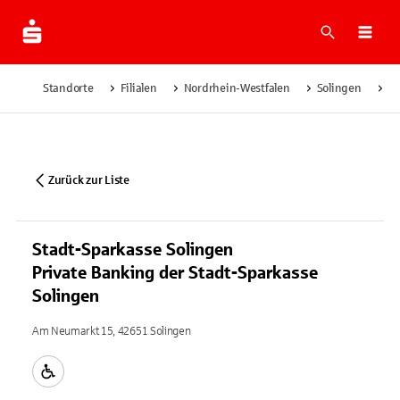
Suche
Navi
Standorte
Filialen
Nordrhein-Westfalen
Solingen
St
Zurück zur Liste
Stadt-Sparkasse Solingen
Private Banking der Stadt-Sparkasse
Solingen
Am Neumarkt 15, 42651 Solingen