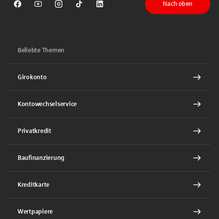
Nach oben
Sparkasse auf Facebook
Sparkasse auf Youtube
Sparkasse auf Instagram
Sparkasse auf TikTok
Sparkasse auf LinkedIn
Beliebte Themen
Girokonto
Kontowechselservice
Privatkredit
Baufinanzierung
Kreditkarte
Wertpapiere