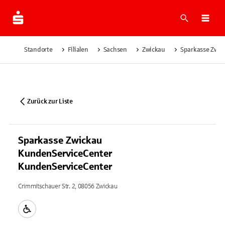
Suche
Navi
Standorte
Filialen
Sachsen
Zwickau
Sparkasse Zwic
Zurück zur Liste
Sparkasse Zwickau
KundenServiceCenter
KundenServiceCenter
Crimmitschauer Str. 2, 08056 Zwickau