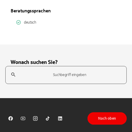
Beratungssprachen
deutsch
Wonach suchen Sie?
Suchfeld
Tippen Sie, um nach Themen zu suchen. Verwenden Sie die Pfeil-T
Nach oben
Sparkasse auf Facebook
Sparkasse auf Youtube
Sparkasse auf Instagram
Sparkasse auf TikTok
Sparkasse auf LinkedIn