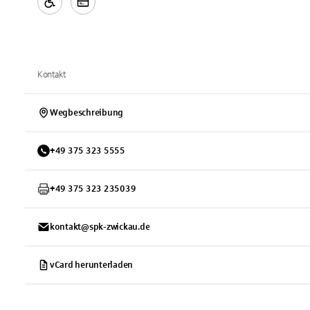
Kontakt
Wegbeschreibung
+
49
375
323 5555
+
49
375
323 235039
kontakt@spk-zwickau.de
vCard herunterladen