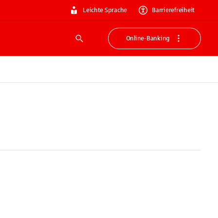
Leichte Sprache
Barrierefreiheit
Online-Banking
Suche