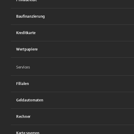
Baufinanzierung
Kreditkarte
Wertpapiere
Services
Filialen
Geldautomaten
Rechner
Karte sperren