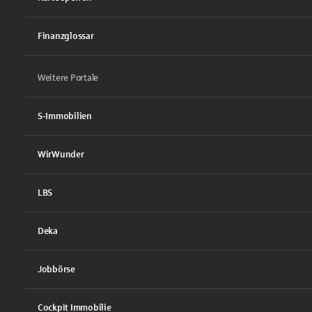
Finanzglossar
Weitere Portale
S-Immobilien
WirWunder
LBS
Deka
Jobbörse
Cockpit Immobilie