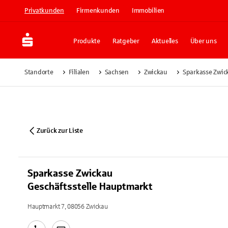
Privatkunden
Firmenkunden
Immobilien
Produkte
Ratgeber
Aktuelles
Über uns
Standorte
Filialen
Sachsen
Zwickau
Sparkasse Zwic
Zurück zur Liste
Sparkasse Zwickau
Geschäftsstelle Hauptmarkt
Hauptmarkt 7, 08056 Zwickau