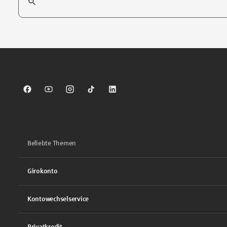
Tippen Sie, um nach Themen zu suchen. Verwenden Sie die Pfei
Sparkasse auf Facebook
Sparkasse auf Youtube
Sparkasse auf Instagram
Sparkasse auf TikTok
Sparkasse auf LinkedIn
Beliebte Themen
Girokonto
Kontowechselservice
Privatkredit