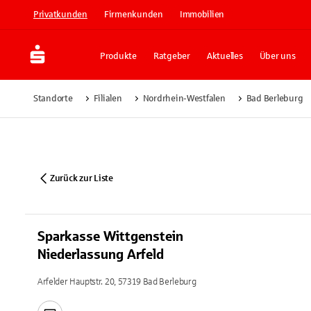
Privatkunden
Firmenkunden
Immobilien
Produkte
Ratgeber
Aktuelles
Über uns
Standorte
Filialen
Nordrhein-Westfalen
Bad Berleburg
Zurück zur Liste
Sparkasse Wittgenstein
Niederlassung Arfeld
Arfelder Hauptstr. 20, 57319 Bad Berleburg