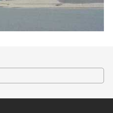
te, um auszuwählen