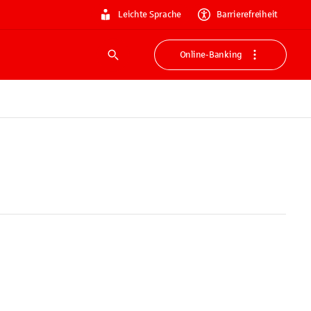
Leichte Sprache
Barrierefreiheit
Online-Banking
Suche