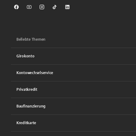
Sparkasse auf Facebook
Sparkasse auf Youtube
Sparkasse auf Instagram
Sparkasse auf TikTok
Sparkasse auf LinkedIn
Beliebte Themen
Girokonto
Kontowechselservice
Privatkredit
Baufinanzierung
Kreditkarte