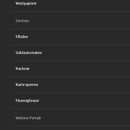
Wertpapiere
Services
Filialen
Geldautomaten
Rechner
Karte sperren
Finanzglossar
Weitere Portale