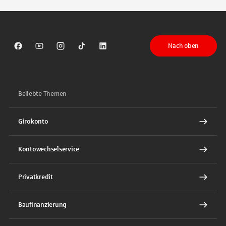
Nach oben
Sparkasse auf Facebook
Sparkasse auf Youtube
Sparkasse auf Instagram
Sparkasse auf TikTok
Sparkasse auf LinkedIn
Beliebte Themen
Girokonto
Kontowechselservice
Privatkredit
Baufinanzierung