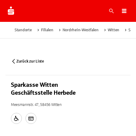
Suche
Navi
Standorte
Filialen
Nordrhein-Westfalen
Witten
Spar
Zurück zur Liste
Sparkasse Witten
Geschäftsstelle Herbede
Meesmannstr. 47, 58456 Witten