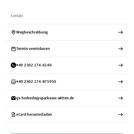
Kontakt
Wegbeschreibung
Termin vereinbaren
+
49
2302
174-6140
+
49
2302
174-875950
gs-herbede@sparkasse-witten.de
vCard herunterladen