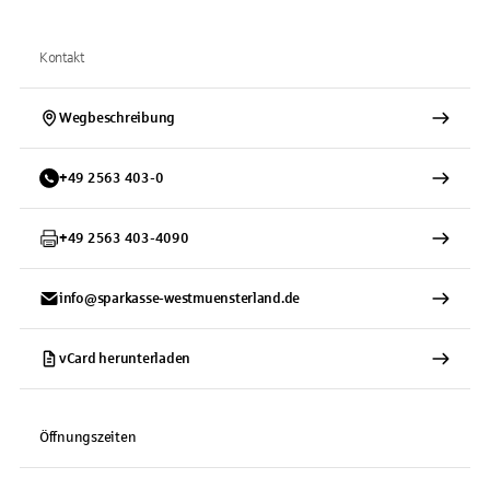
Kontakt
Wegbeschreibung
+
49
2563
403-0
+
49
2563
403-4090
info@sparkasse-westmuensterland.de
vCard herunterladen
Öffnungszeiten