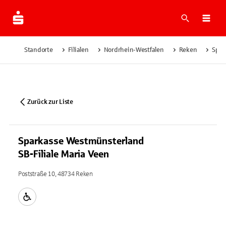
Suche
Navi
Standorte
Filialen
Nordrhein-Westfalen
Reken
Spar
Zurück zur Liste
Sparkasse Westmünsterland
SB-Filiale Maria Veen
Poststraße 10, 48734 Reken