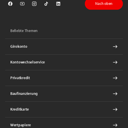
Nach oben
Sparkasse auf Facebook
Sparkasse auf Youtube
Sparkasse auf Instagram
Sparkasse auf TikTok
Sparkasse auf LinkedIn
Beliebte Themen
Girokonto
Kontowechselservice
Privatkredit
Baufinanzierung
Kreditkarte
Wertpapiere