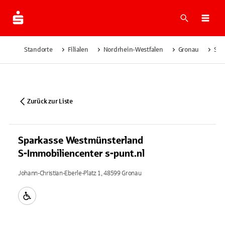
Suche
Navi
Standorte
Filialen
Nordrhein-Westfalen
Gronau
Spa
Zurück zur Liste
Sparkasse Westmünsterland
S-Immobiliencenter s-punt.nl
Johann-Christian-Eberle-Platz 1, 48599 Gronau