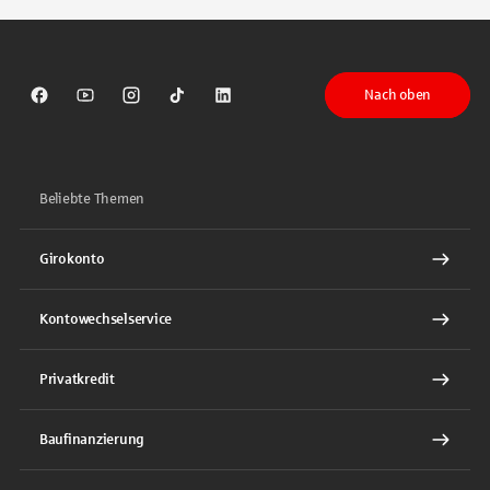
Nach oben
Sparkasse auf Facebook
Sparkasse auf Youtube
Sparkasse auf Instagram
Sparkasse auf TikTok
Sparkasse auf LinkedIn
Beliebte Themen
Girokonto
Kontowechselservice
Privatkredit
Baufinanzierung