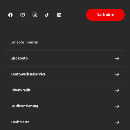
Nach oben
Sparkasse auf Facebook
Sparkasse auf Youtube
Sparkasse auf Instagram
Sparkasse auf TikTok
Sparkasse auf LinkedIn
Beliebte Themen
Girokonto
Kontowechselservice
Privatkredit
Baufinanzierung
Kreditkarte