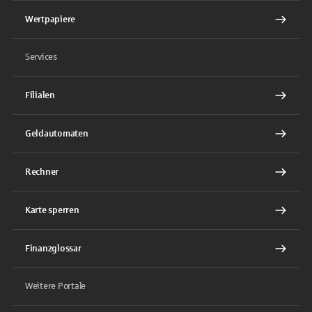
Wertpapiere
Services
Filialen
Geldautomaten
Rechner
Karte sperren
Finanzglossar
Weitere Portale