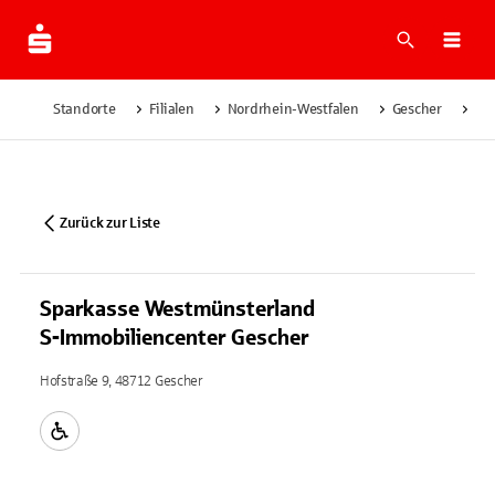
Suche
Navi
Standorte
Filialen
Nordrhein-Westfalen
Gescher
Sp
Zurück zur Liste
Sparkasse Westmünsterland
S-Immobiliencenter Gescher
Hofstraße 9, 48712 Gescher