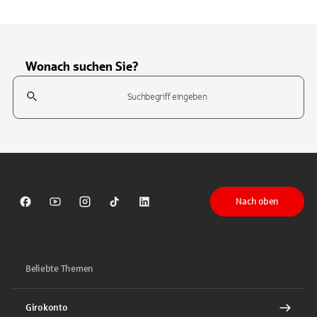
Wonach suchen Sie?
Suchfeld
Tippen Sie, um nach Themen zu suchen. Verwenden Sie die Pfeil-T
Nach oben
Sparkasse auf Facebook
Sparkasse auf Youtube
Sparkasse auf Instagram
Sparkasse auf TikTok
Sparkasse auf LinkedIn
Beliebte Themen
Girokonto