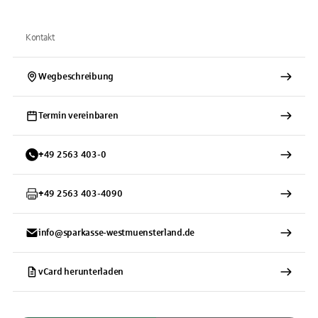
Kontakt
Wegbeschreibung
Termin vereinbaren
+
49
2563
403-0
+
49
2563
403-4090
info@sparkasse-westmuensterland.de
vCard herunterladen