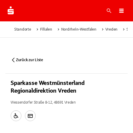
Suche
Navi
Standorte
Filialen
Nordrhein-Westfalen
Vreden
Spa
Zurück zur Liste
Sparkasse Westmünsterland
Regionaldirektion Vreden
Wessendorfer Straße 8-12, 48691 Vreden