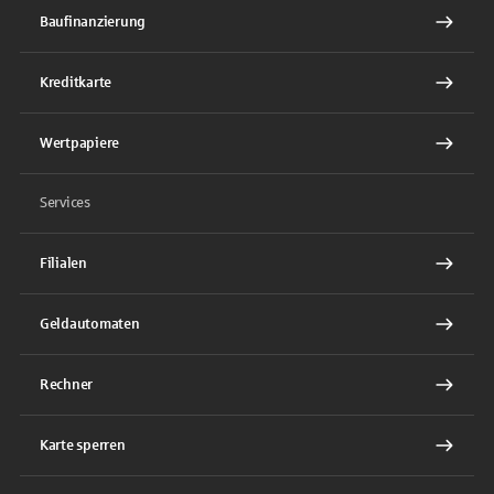
Baufinanzierung
Kreditkarte
Wertpapiere
Services
Filialen
Geldautomaten
Rechner
Karte sperren