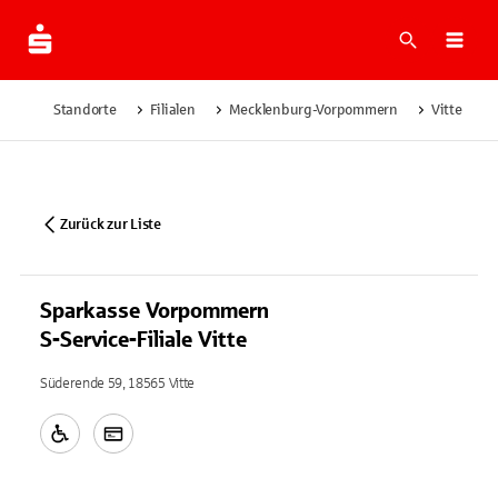
Suche
Navi
Standorte
Filialen
Mecklenburg-Vorpommern
Vitte
Zurück zur Liste
Sparkasse Vorpommern
S-Service-Filiale Vitte
Süderende 59, 18565 Vitte