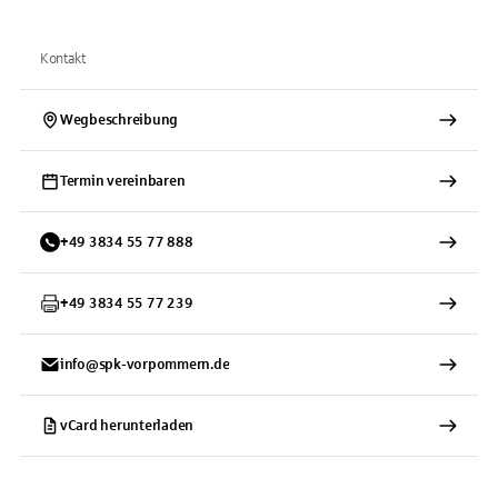
Kontakt
Wegbeschreibung
Termin vereinbaren
+
49
3834
55 77 888
+
49
3834
55 77 239
info@spk-vorpommern.de
vCard herunterladen