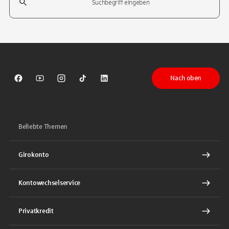
Tippen Sie, um nach Themen zu suchen. Verwenden Sie die Pfeil-T
Nach oben
Sparkasse auf Facebook
Sparkasse auf Youtube
Sparkasse auf Instagram
Sparkasse auf TikTok
Sparkasse auf LinkedIn
Beliebte Themen
Girokonto
Kontowechselservice
Privatkredit