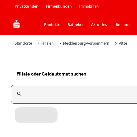
Privatkunden
Firmenkunden
Immobilien
Produkte
Ratgeber
Aktuelles
Über uns
Standorte
Filialen
Mecklenburg-Vorpommern
Vitte
Filiale oder Geldautomat suchen
Suchfeld