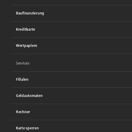
Baufinanzierung
Kreditkarte
Wertpapiere
Services
Filialen
Geldautomaten
Rechner
Karte sperren