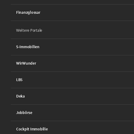
Finanzglossar
Weitere Portale
S-Immobilien
WirWunder
LBS
Deka
Jobbörse
Cockpit Immobilie