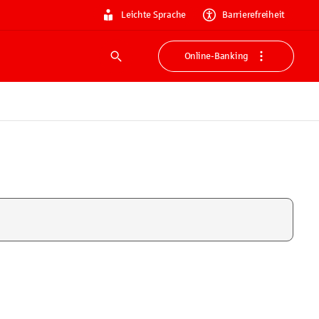
Leichte Sprache
Barrierefreiheit
Online-Banking
Suche