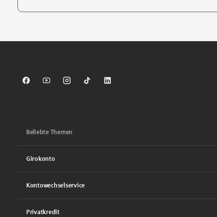
Tippen Sie, um nach Themen zu suchen. Verwenden Sie die Pfei
Sparkasse auf Facebook
Sparkasse auf Youtube
Sparkasse auf Instagram
Sparkasse auf TikTok
Sparkasse auf LinkedIn
Beliebte Themen
Girokonto
Kontowechselservice
Privatkredit