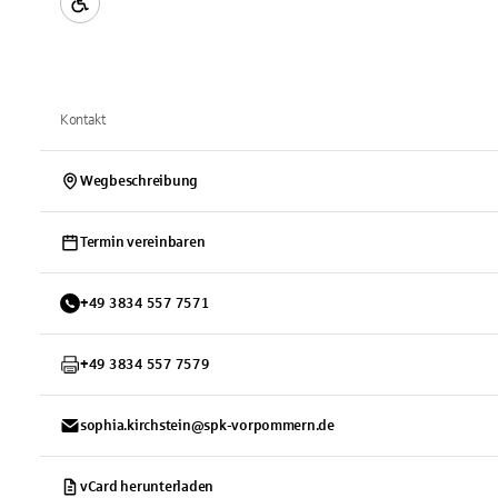
Kontakt
Wegbeschreibung
Termin vereinbaren
+
49
3834
557 7571
+
49
3834
557 7579
sophia.kirchstein@spk-vorpommern.de
vCard herunterladen