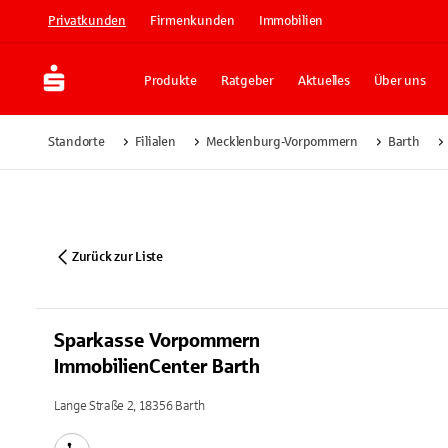
Privatkunden
Firmenkunden
Immobilien
Produkte
Ratgeber
Aktuelles
Über uns
Standorte
Filialen
Mecklenburg-Vorpommern
Barth
Zurück zur Liste
Sparkasse Vorpommern
ImmobilienCenter Barth
Lange Straße 2, 18356 Barth