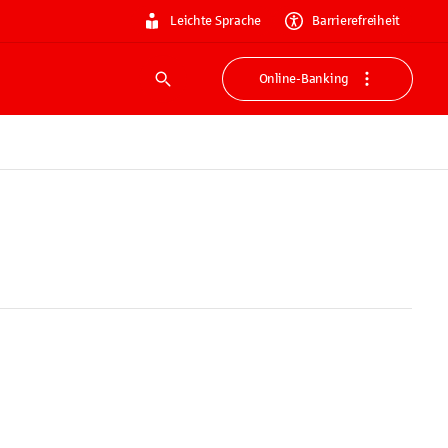
Leichte Sprache
Barrierefreiheit
Online-Banking
Suche