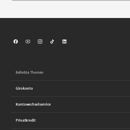
Tippen Sie, um nach Themen zu suchen. Verwenden Sie die Pfei
Sparkasse auf Facebook
Sparkasse auf Youtube
Sparkasse auf Instagram
Sparkasse auf TikTok
Sparkasse auf LinkedIn
Beliebte Themen
Girokonto
Kontowechselservice
Privatkredit