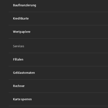
Baufinanzierung
Kreditkarte
Wertpapiere
Services
Filialen
Geldautomaten
Rechner
Karte sperren