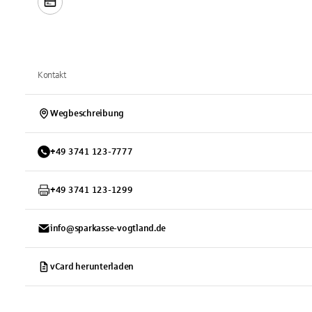
Kontakt
Wegbeschreibung
+
49
3741
123-7777
+
49
3741
123-1299
info@sparkasse-vogtland.de
vCard herunterladen