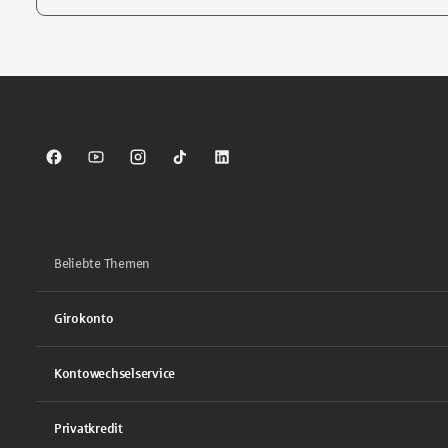
Tippen Sie, um nach Themen zu suchen. Verwenden Sie die Pfei
Sparkasse auf Facebook
Sparkasse auf Youtube
Sparkasse auf Instagram
Sparkasse auf TikTok
Sparkasse auf LinkedIn
Beliebte Themen
Girokonto
Kontowechselservice
Privatkredit