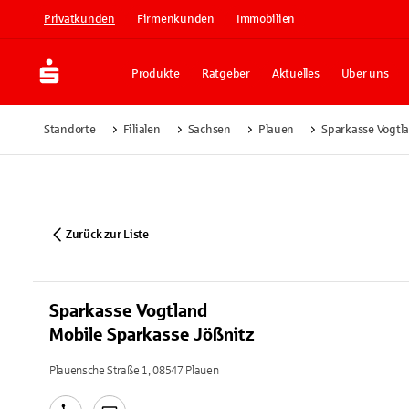
Privatkunden
Firmenkunden
Immobilien
Produkte
Ratgeber
Aktuelles
Über uns
Standorte
Filialen
Sachsen
Plauen
Sparkasse Vogtl
Zurück zur Liste
Sparkasse Vogtland
Mobile Sparkasse Jößnitz
Plauensche Straße 1, 08547 Plauen