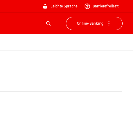
Leichte Sprache
Barrierefreiheit
Online-Banking
Suche