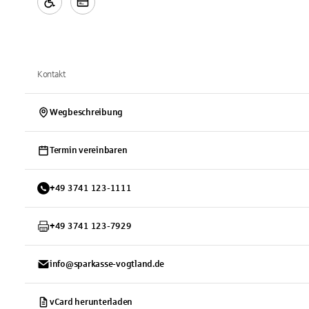
Kontakt
Wegbeschreibung
Termin vereinbaren
+
49
3741
123-1111
+
49
3741
123-7929
info@sparkasse-vogtland.de
vCard herunterladen