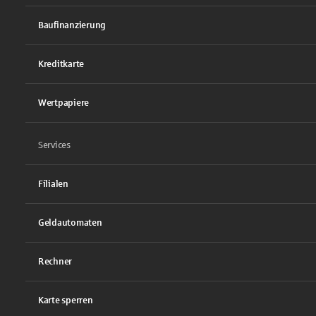
Baufinanzierung
Kreditkarte
Wertpapiere
Services
Filialen
Geldautomaten
Rechner
Karte sperren