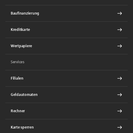
Baufinanzierung
Kreditkarte
Wertpapiere
Services
Filialen
Geldautomaten
Rechner
Karte sperren