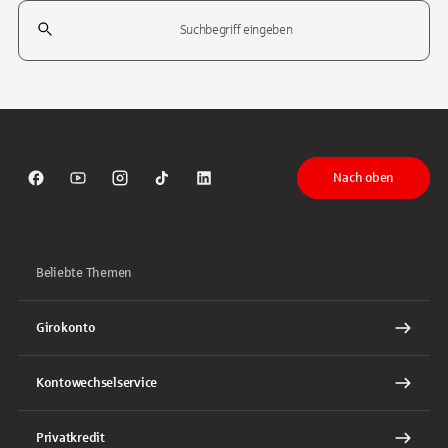
Suchfeld
Tippen Sie, um nach Themen zu suchen. Verwenden Sie die Pfeil-T
Nach oben
Sparkasse auf Facebook
Sparkasse auf Youtube
Sparkasse auf Instagram
Sparkasse auf TikTok
Sparkasse auf LinkedIn
Beliebte Themen
Girokonto
Kontowechselservice
Privatkredit