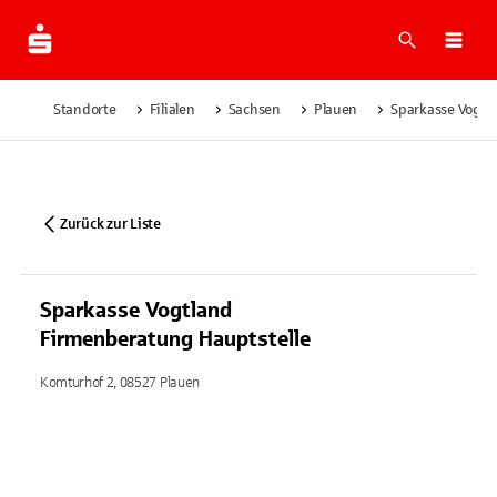
Suche
Navi
Standorte
Filialen
Sachsen
Plauen
Sparkasse Vogtl
Zurück zur Liste
Sparkasse Vogtland
Firmenberatung Hauptstelle
Komturhof 2, 08527 Plauen