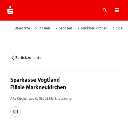
Suche
Navi
Standorte
Filialen
Sachsen
Markneukirchen
Sparka
Zurück zur Liste
Sparkasse Vogtland
Filiale Markneukirchen
Alte Kirchstraße 6, 08258 Markneukirchen