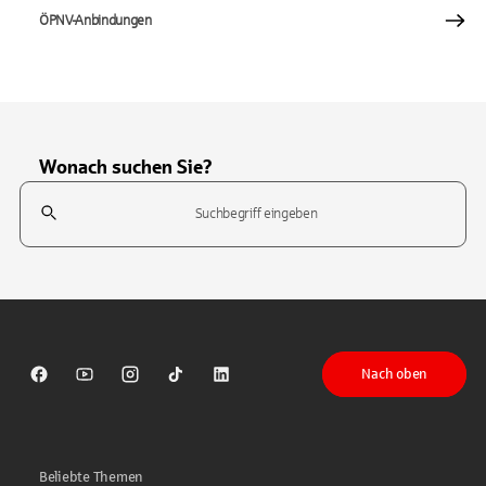
ÖPNV-Anbindungen
Wonach suchen Sie?
Suchfeld
Tippen Sie, um nach Themen zu suchen. Verwenden Sie die Pfeil-T
Nach oben
Sparkasse auf Facebook
Sparkasse auf Youtube
Sparkasse auf Instagram
Sparkasse auf TikTok
Sparkasse auf LinkedIn
Beliebte Themen