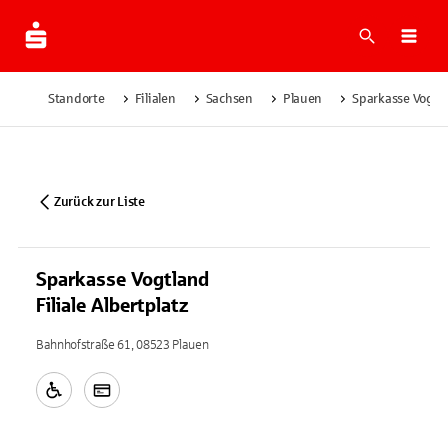
Suche
Navi
Standorte
Filialen
Sachsen
Plauen
Sparkasse Vogtlan
Zurück zur Liste
Sparkasse Vogtland
Filiale Albertplatz
Bahnhofstraße 61, 08523 Plauen