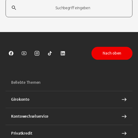
Suchfeld
Tippen Sie, um nach Themen zu suchen. Verwenden Sie die Pfeil-T
Nach oben
Sparkasse auf Facebook
Sparkasse auf Youtube
Sparkasse auf Instagram
Sparkasse auf TikTok
Sparkasse auf LinkedIn
Beliebte Themen
Girokonto
Kontowechselservice
Privatkredit