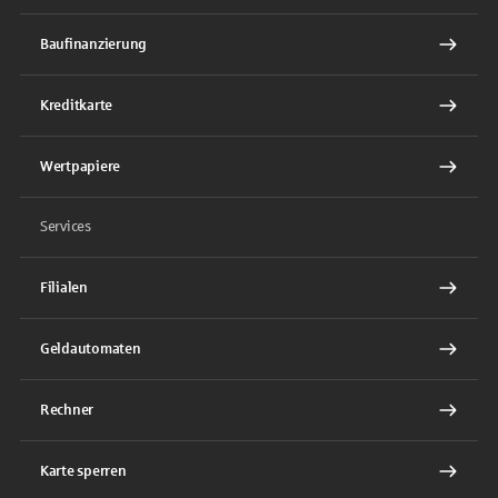
Baufinanzierung
Kreditkarte
Wertpapiere
Services
Filialen
Geldautomaten
Rechner
Karte sperren