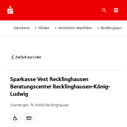
Suche
Navi
Standorte
Filialen
Nordrhein-Westfalen
Recklinghausen
Zurück zur Liste
Sparkasse Vest Recklinghausen
Beratungscenter Recklinghausen-König-
Ludwig
Overbergstr. 79, 45663 Recklinghausen