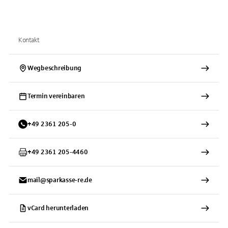
Kontakt
Wegbeschreibung
Termin vereinbaren
+
49
2361
205-0
+
49
2361
205-4460
mail@sparkasse-re.de
vCard herunterladen