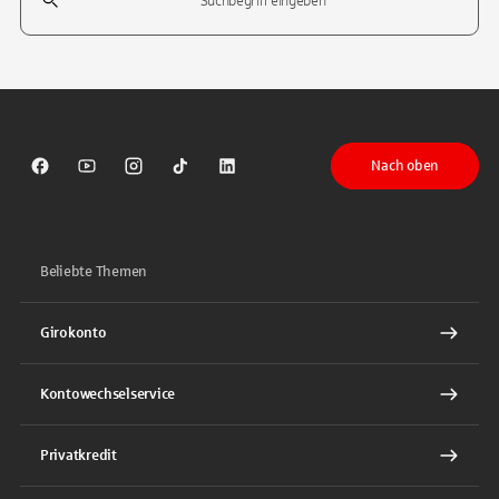
Tippen Sie, um nach Themen zu suchen. Verwenden Sie die Pfeil-T
Nach oben
Sparkasse auf Facebook
Sparkasse auf Youtube
Sparkasse auf Instagram
Sparkasse auf TikTok
Sparkasse auf LinkedIn
Beliebte Themen
Girokonto
Kontowechselservice
Privatkredit