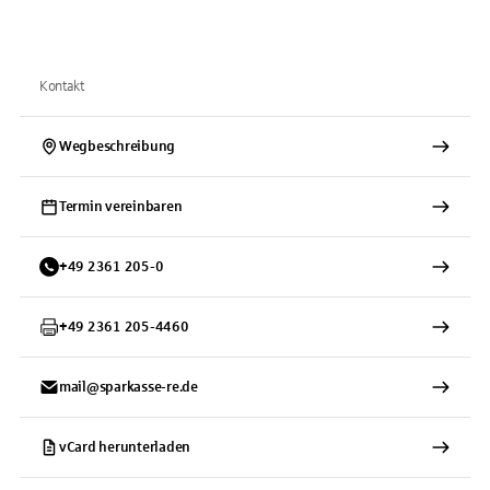
Kontakt
Wegbeschreibung
Termin vereinbaren
+
49
2361
205-0
+
49
2361
205-4460
mail@sparkasse-re.de
vCard herunterladen