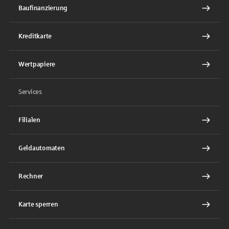
Baufinanzierung
Kreditkarte
Wertpapiere
Services
Filialen
Geldautomaten
Rechner
Karte sperren