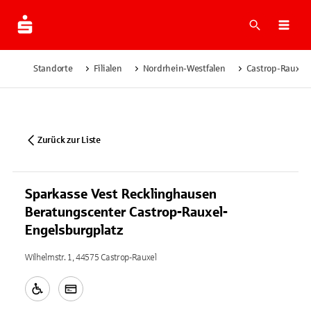
Suche
Navi
Standorte
Filialen
Nordrhein-Westfalen
Castrop-Rauxel
Zurück zur Liste
Sparkasse Vest Recklinghausen
Beratungscenter Castrop-Rauxel-
Engelsburgplatz
Wilhelmstr. 1, 44575 Castrop-Rauxel