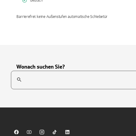
deutsch
Barrierefrei: keine Außenstufen automatische Schiebetür
Wonach suchen Sie?
Suchfeld
Tippen Sie, um nach Themen zu suchen. Verwenden Sie die Pfei
Sparkasse auf Facebook
Sparkasse auf Youtube
Sparkasse auf Instagram
Sparkasse auf TikTok
Sparkasse auf LinkedIn