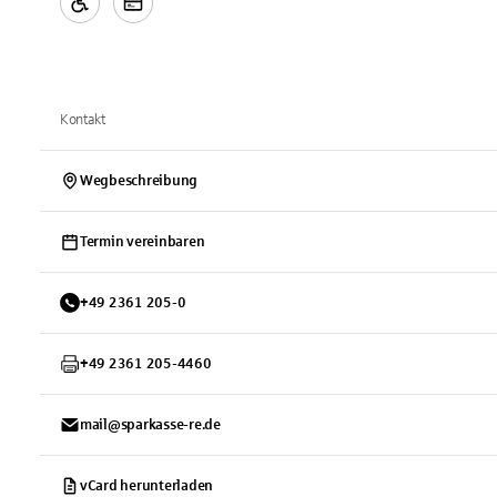
Kontakt
Wegbeschreibung
Termin vereinbaren
+
49
2361
205-0
+
49
2361
205-4460
mail@sparkasse-re.de
vCard herunterladen