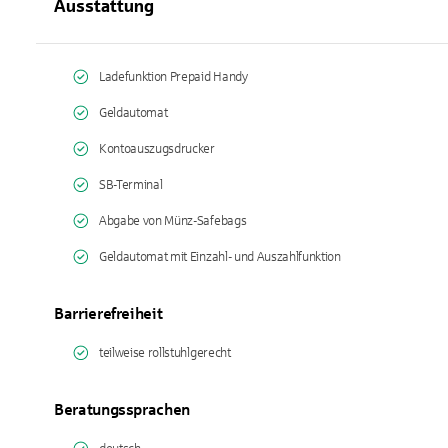
Ausstattung
Ladefunktion Prepaid Handy
Geldautomat
Kontoauszugsdrucker
SB-Terminal
Abgabe von Münz-Safebags
Geldautomat mit Einzahl- und Auszahlfunktion
Barrierefreiheit
teilweise rollstuhlgerecht
Beratungssprachen