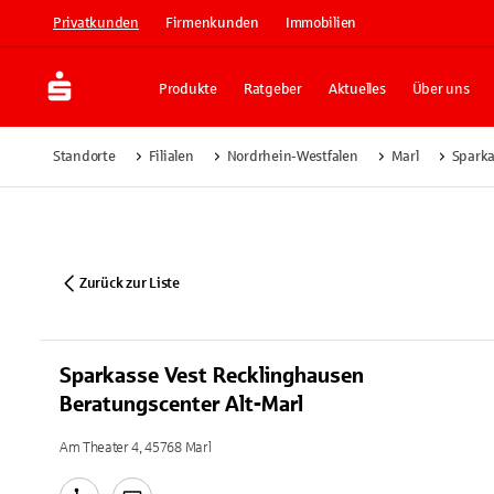
Privatkunden
Firmenkunden
Immobilien
Produkte
Ratgeber
Aktuelles
Über uns
Standorte
Filialen
Nordrhein-Westfalen
Marl
Sparka
Zurück zur Liste
Sparkasse Vest Recklinghausen
Beratungscenter Alt-Marl
Am Theater 4, 45768 Marl