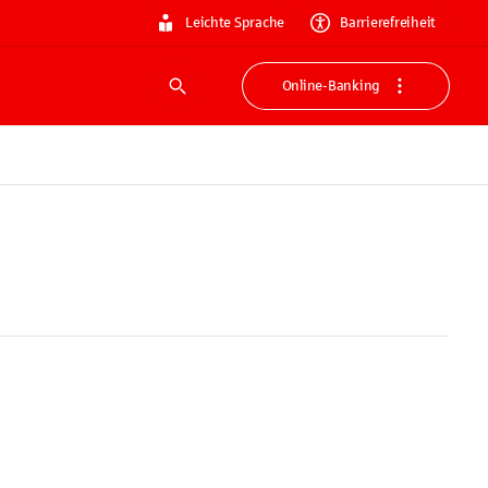
Leichte Sprache
Barrierefreiheit
Online-Banking
Suche