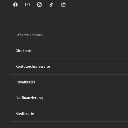
Sparkasse auf Facebook
Sparkasse auf Youtube
Sparkasse auf Instagram
Sparkasse auf TikTok
Sparkasse auf LinkedIn
Beliebte Themen
Girokonto
Kontowechselservice
Privatkredit
Baufinanzierung
Kreditkarte