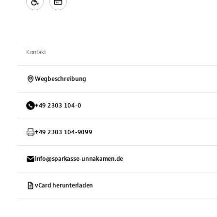
Kontakt
Wegbeschreibung
+
49
2303
104-0
+
49
2303
104-9099
info@sparkasse-unnakamen.de
vCard herunterladen