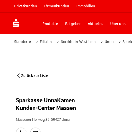
Privatkunden
Firmenkunden
Immobilien
Produkte
Ratgeber
Aktuelles
Über uns
Standorte
Filialen
Nordrhein-Westfalen
Unna
Spar
Zurück zur Liste
Sparkasse UnnaKamen
Kunden-Center Massen
Massener Hellweg 35, 59427 Unna