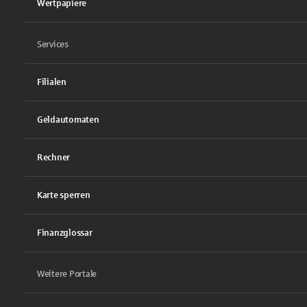
Wertpapiere
Services
Filialen
Geldautomaten
Rechner
Karte sperren
Finanzglossar
Weitere Portale