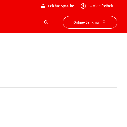
Leichte Sprache
Barrierefreiheit
Online-Banking
Suche