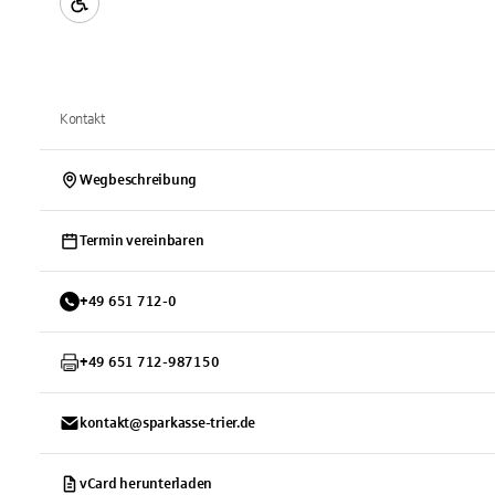
Kontakt
Wegbeschreibung
Termin vereinbaren
+
49
651
712-0
+
49
651
712-987150
kontakt@sparkasse-trier.de
vCard herunterladen