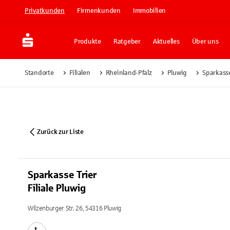
Privatkunden
Firmenkunden
Immobilien
Produkte
Ratgeber
Aktuelles
Über uns
Standorte
Filialen
Rheinland-Pfalz
Pluwig
Sparkasse
Zurück zur Liste
Sparkasse Trier
Filiale Pluwig
Wilzenburger Str. 26, 54316 Pluwig