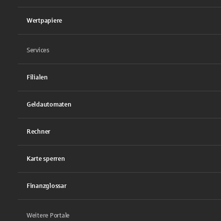
Wertpapiere
Services
Filialen
Geldautomaten
Rechner
Karte sperren
Finanzglossar
Weitere Portale