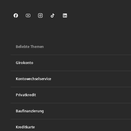
Sparkasse auf Facebook
Sparkasse auf Youtube
Sparkasse auf Instagram
Sparkasse auf TikTok
Sparkasse auf LinkedIn
Beliebte Themen
Girokonto
Kontowechselservice
Privatkredit
Baufinanzierung
Kreditkarte