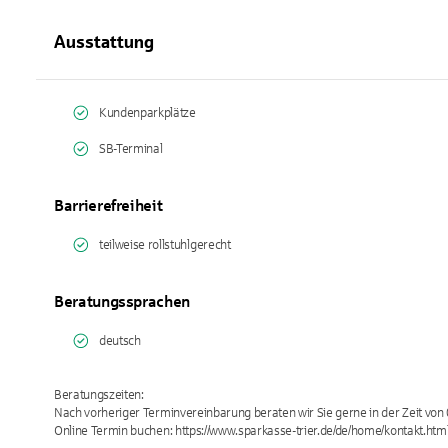
Ausstattung
Kundenparkplätze
SB-Terminal
Barrierefreiheit
teilweise rollstuhlgerecht
Beratungssprachen
deutsch
Beratungszeiten:
Nach vorheriger Terminvereinbarung beraten wir Sie gerne in der Zeit von 
Online Termin buchen: https://www.sparkasse-trier.de/de/home/kontakt.htm