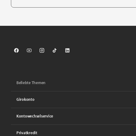
Tippen Sie, um nach Themen zu suchen. Verwenden Sie die Pfei
Sparkasse auf Facebook
Sparkasse auf Youtube
Sparkasse auf Instagram
Sparkasse auf TikTok
Sparkasse auf LinkedIn
Beliebte Themen
Girokonto
Kontowechselservice
Privatkredit