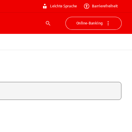
Leichte Sprache
Barrierefreiheit
Online-Banking
Suche