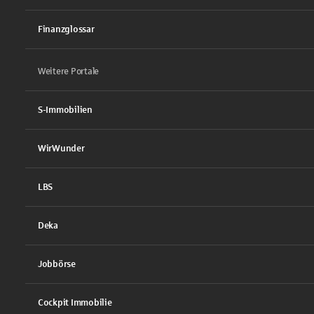
Finanzglossar
Weitere Portale
S-Immobilien
WirWunder
LBS
Deka
Jobbörse
Cockpit Immobilie