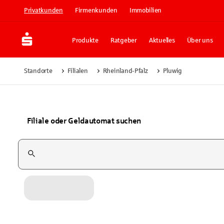
Privatkunden
Firmenkunden
Immobilien
Produkte
Ratgeber
Aktuelles
Über uns
Standorte
Filialen
Rheinland-Pfalz
Pluwig
Filiale oder Geldautomat suchen
Suchfeld