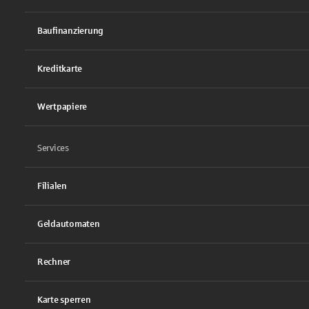
Baufinanzierung
Kreditkarte
Wertpapiere
Services
Filialen
Geldautomaten
Rechner
Karte sperren