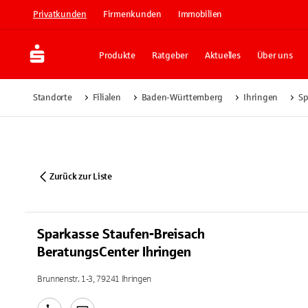
Privatkunden
Firmenkunden
Immobilien
Produkte
Ratgeber
Aktuelles
Über uns
Standorte
Filialen
Baden-Württemberg
Ihringen
Sp
Zurück zur Liste
Sparkasse Staufen-Breisach
BeratungsCenter Ihringen
Brunnenstr. 1-3, 79241 Ihringen