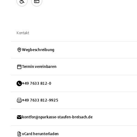
Kontakt
Wegbeschreibung
Termin vereinbaren
+
49
7633
812-0
+
49
7633
812-9925
kontfor@sparkasse-staufen-breisach.de
vCard herunterladen