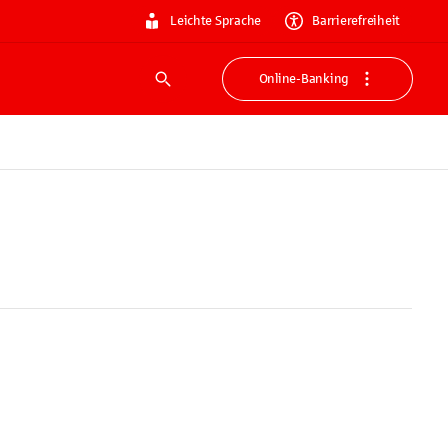
Leichte Sprache
Barrierefreiheit
Online-Banking
Suche