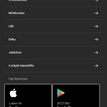
WirWunder
LBS
Deka
Jobbörse
Cockpit Immobilie
App Sparkasse
Laden im
JETZT BEI