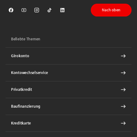
Nach oben
Sparkasse auf Facebook
Sparkasse auf Youtube
Sparkasse auf Instagram
Sparkasse auf TikTok
Sparkasse auf LinkedIn
Beliebte Themen
Girokonto
Kontowechselservice
Privatkredit
Baufinanzierung
Kreditkarte