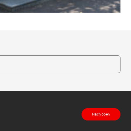
te, um auszuwählen
Nach oben