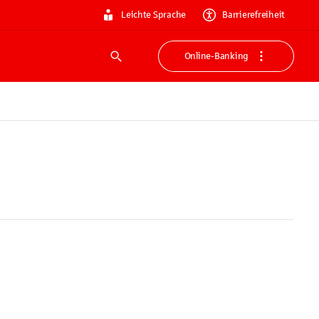
Leichte Sprache
Barrierefreiheit
Online-Banking
Suche