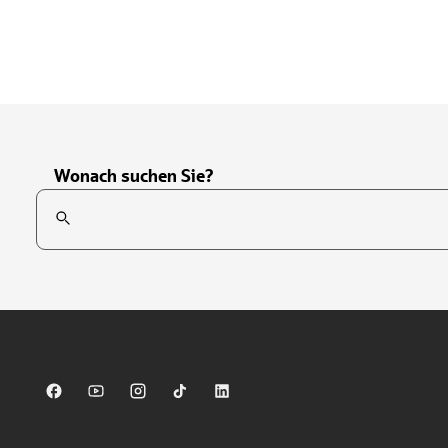
Wonach suchen Sie?
Suchfeld
Tippen Sie, um nach Themen zu suchen. Verwenden Sie die Pfei
Sparkasse auf Facebook
Sparkasse auf Youtube
Sparkasse auf Instagram
Sparkasse auf TikTok
Sparkasse auf LinkedIn