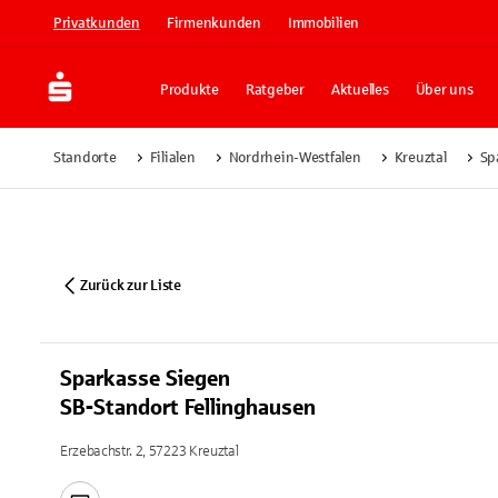
Privatkunden
Firmenkunden
Immobilien
Produkte
Ratgeber
Aktuelles
Über uns
Standorte
Filialen
Nordrhein-Westfalen
Kreuztal
Sp
Zurück zur Liste
Sparkasse Siegen
SB-Standort Fellinghausen
Erzebachstr. 2, 57223 Kreuztal