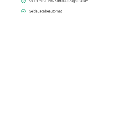
SB-Terminal inkl. Kontoauszugsdrucker
Geldausgabeautomat