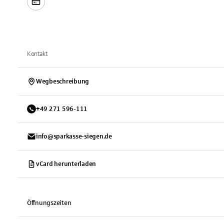
Kontakt
Wegbeschreibung
+
49
271
596-111
info@sparkasse-siegen.de
vCard herunterladen
Öffnungszeiten